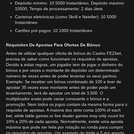
Depósito mínimo: 10 5000 Instantâneo; Depósito máximo:
10000; Tempo de processamento: 2 dias úteis
Carteiras eletrónicas (como Skrill e Neteller): 10 5000
Instantâneo
Cartões pré-pagos: 10 1000 Instantâneo
Requisitos De Apostas Para Ofertas De Bónus
Antes de utilizar qualquer oferta de bónus do Casino FEZbet,
precisa de saber como funcionam os requisitos de apostas.
Devido a estas regras, um jogador tem de jogar o dinheiro do
bónus e por vezes o montante do depósito um determinado
número de vezes antes de poder levantar os seus ganhos.
Exemplo: Se receber um bónus combinado de 100 e tiver de
apostar 35 vezes esse montante antes de poder pedir um
levantamento, terá de apostar um total de 3,500. O
multiplicador exato pode variar consoante o bónus e a
promoção. Nem todos os jogos contam da mesma forma para o
requisito de apostas. A maioria dos slots conta 100% of each
bet, while table games or live dealer games may only count for
10% a 20% de cada aposta. Normalmente, existe uma aposta
máxima que pode ser feita por rotação ou ronda para cumprir
os requisitos de apostas. Um exemplo de limite é 5 por aposta.