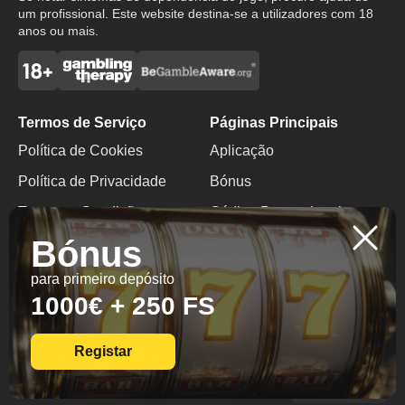
um profissional. Este website destina-se a utilizadores com 18
anos ou mais.
Termos de Serviço
Páginas Principais
Política de Cookies
Aplicação
Política de Privacidade
Bónus
Termos e Condições
Código Promocional
Bónus
Jogo Responsável
Bónus Sem Depósito
para primeiro depósito
Contactos
1000€ + 250 FS
+357 74 146179
info@fezbets.org
Registar
© 2026 All Rights
Reserved.