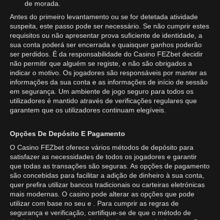
de morada.
Antes do primeiro levantamento ou se for detetada atividade
suspeita, este passo pode ser necessário. Se não cumprir estes
requisitos ou não apresentar prova suficiente de identidade, a
sua conta poderá ser encerrada e quaisquer ganhos poderão
ser perdidos. É da responsabilidade do Casino FEZbet decidir
não permitir que alguém se registe, e não são obrigados a
indicar o motivo. Os jogadores são responsáveis por manter as
informações da sua conta e as informações de início de sessão
em segurança. Um ambiente de jogo seguro para todos os
utilizadores é mantido através de verificações regulares que
garantem que os utilizadores continuam elegíveis.
Opções De Depósito E Pagamento
O Casino FEZbet oferece vários métodos de depósito para
satisfazer as necessidades de todos os jogadores e garantir
que todas as transações são seguras. As opções de pagamento
são concebidas para facilitar a adição de dinheiro à sua conta,
quer prefira utilizar bancos tradicionais ou carteiras eletrónicas
mais modernas. O casino pode alterar as opções que pode
utilizar com base no seu e . Para cumprir as regras de
segurança e verificação, certifique-se de que o método de