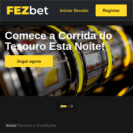
Iniciar Sessão
Registar
Comece a Corrida do
Tesouro Esta Noite!
Jogar agora
Início
Termos e Condições