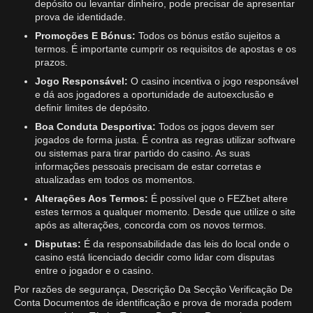
depósito ou levantar dinheiro, pode precisar de apresentar
prova de identidade.
Promoções E Bónus:
Todos os bónus estão sujeitos a
termos. É importante cumprir os requisitos de apostas e os
prazos.
Jogo Responsável:
O casino incentiva o jogo responsável
e dá aos jogadores a oportunidade de autoexclusão e
definir limites de depósito.
Boa Conduta Desportiva:
Todos os jogos devem ser
jogados de forma justa. É contra as regras utilizar software
ou sistemas para tirar partido do casino. As suas
informações pessoais precisam de estar corretas e
atualizadas em todos os momentos.
Alterações Aos Termos:
É possível que o FEZbet altere
estes termos a qualquer momento. Desde que utilize o site
após as alterações, concorda com os novos termos.
Disputas:
É da responsabilidade das leis do local onde o
casino está licenciado decidir como lidar com disputas
entre o jogador e o casino.
Por razões de segurança, Descrição Da Secção Verificação De
Conta Documentos de identificação e prova de morada podem