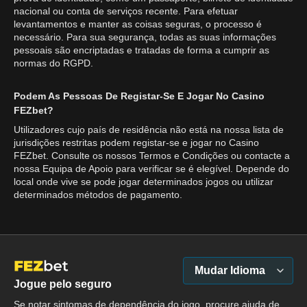
nacional ou conta de serviços recente. Para efetuar
levantamentos e manter as coisas seguras, o processo é
necessário. Para sua segurança, todas as suas informações
pessoais são encriptadas e tratadas de forma a cumprir as
normas do RGPD.
Podem As Pessoas De Registar-Se E Jogar No Casino
FEZbet?
Utilizadores cujo país de residência não está na nossa lista de
jurisdições restritas podem registar-se e jogar no Casino
FEZbet. Consulte os nossos Termos e Condições ou contacte a
nossa Equipa de Apoio para verificar se é elegível. Depende do
local onde vive se pode jogar determinados jogos ou utilizar
determinados métodos de pagamento.
Mudar Idioma
Jogue pelo seguro
Se notar sintomas de dependência do jogo, procure ajuda de