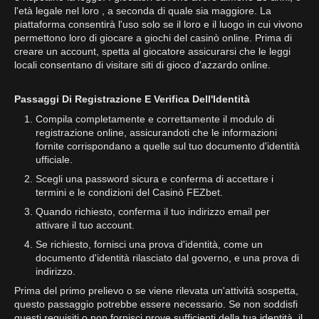
l'età legale nel loro , a seconda di quale sia maggiore. La
piattaforma consentirà l'uso solo se il loro e il luogo in cui vivono
permettono loro di giocare a giochi del casinò online. Prima di
creare un account, spetta al giocatore assicurarsi che le leggi
locali consentano di visitare siti di gioco d'azzardo online.
Passaggi Di Registrazione E Verifica Dell'Identità
Compila completamente e correttamente il modulo di
registrazione online, assicurandoti che le informazioni
fornite corrispondano a quelle sul tuo documento d'identità
ufficiale.
Scegli una password sicura e conferma di accettare i
termini e le condizioni del Casinò FEZbet.
Quando richiesto, conferma il tuo indirizzo email per
attivare il tuo account.
Se richiesto, fornisci una prova d'identità, come un
documento d'identità rilasciato dal governo, e una prova di
indirizzo.
Prima del primo prelievo o se viene rilevata un'attività sospetta,
questo passaggio potrebbe essere necessario. Se non soddisfi
questi requisiti o non fornisci prove sufficienti della tua identità, il