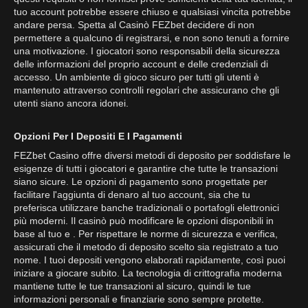
tuo account potrebbe essere chiuso e qualsiasi vincita potrebbe
andare persa. Spetta al Casinò FEZbet decidere di non
permettere a qualcuno di registrarsi, e non sono tenuti a fornire
una motivazione. I giocatori sono responsabili della sicurezza
delle informazioni del proprio account e delle credenziali di
accesso. Un ambiente di gioco sicuro per tutti gli utenti è
mantenuto attraverso controlli regolari che assicurano che gli
utenti siano ancora idonei.
Opzioni Per I Depositi E I Pagamenti
FEZbet Casino offre diversi metodi di deposito per soddisfare le
esigenze di tutti i giocatori e garantire che tutte le transazioni
siano sicure. Le opzioni di pagamento sono progettate per
facilitare l'aggiunta di denaro al tuo account, sia che tu
preferisca utilizzare banche tradizionali o portafogli elettronici
più moderni. Il casinò può modificare le opzioni disponibili in
base al tuo e . Per rispettare le norme di sicurezza e verifica,
assicurati che il metodo di deposito scelto sia registrato a tuo
nome. I tuoi depositi vengono elaborati rapidamente, così puoi
iniziare a giocare subito. La tecnologia di crittografia moderna
mantiene tutte le tue transazioni al sicuro, quindi le tue
informazioni personali e finanziarie sono sempre protette.