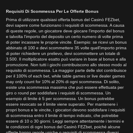
Requisiti Di Scommessa Per Le Offerte Bonus
Prima di utilizzare qualsiasi offerta bonus del Casinò FEZbet,
devi sapere come funzionano i requisiti di scommessa. A causa
di queste regole, un giocatore deve giocare l'importo del bonus
e talvolta l'importo del deposito un certo numero di volte prima
di poter incassare le proprie vincite. Esempio: se ricevi un bonus
abbinato di 100 e devi scommettere 35 volte quell'importo prima
di poter richiedere un prelievo, devi scommettere un totale di
3.500. Il moltiplicatore esatto può variare in base al bonus e alla
promozione. Non tutti i giochi contribuiscono allo stesso modo al
requisito di scommessa. La maggior parte delle slot contribuisce
per il 100% of each bet, while table games or live dealer games
may only count for 10% al 20% di ogni scommessa. Di solito,
esiste una scommessa massima che può essere effettuata per
giro o round per soddisfare i requisiti di scommessa. Un
esempio di limite è 5 per scommessa. Un bonus potrebbe
essere revocato se il limite viene superato. Per mantenere i
propri bonus e le vincite, i giocatori devono soddisfare i requisiti
di scommessa entro il limite di tempo indicato, che potrebbe
essere di 10 o 30 giorni. Leggi sempre attentamente i termini e
le condizioni di ogni bonus del Casinò FEZbet, poiché alcune
offerte hanno regole uniche o requisiti di scommessa diversi.