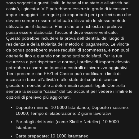
sono soggetti a questi limiti. In base al tuo stato e all'attività nel
casinò, i giocatori VIP potrebbero essere in grado di incassare
importi maggiori. Le regole più importanti per i prelievi sono che
devono sempre essere effettuati utilizzando lo stesso metodo
utilizzato per il deposito. Prima che una richiesta di prelievo
possa essere elaborata, l'account deve essere verificato.
Questo potrebbe includere la prova dell'identità, del luogo di
residenza e della titolarità del metodo di pagamento. Le vincite
da bonus potrebbero avere requisiti di scommessa, e non puoi
ottenerle fino a quando non sono tutti soddisfatti. Per la tua
sicurezza e per rispettare le norme, i prelievi di importo elevato
potrebbero essere sottoposti a controlli di sicurezza aggiuntivi.
Tieni presente che FEZbet Casino può modificare i limiti di
incasso in base all'attività e allo stato del conto di ciascun
giocatore, nonché al e a determinati requisiti legali. Controlla
sempre la sezione "cassa" del tuo account per vedere i limiti e le
opzioni di prelievo più aggiornati.
Deposito minimo: 10 5000 Istantaneo; Deposito massimo:
10000; Tempo di elaborazione: 2 giorni lavorativi
Portafogli elettronici (come Skrill e Neteller): 10 5000
Istantaneo
Carte prepagate: 10 1000 Istantaneo