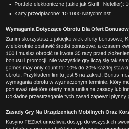
Portfele elektroniczne (takie jak Skrill i Neteller)
Karty przedpłacone: 10 1000 Natychmiast
Wymagania Dotyczące Obrotu Dla Ofert Bonusow
Zanim skorzystasz z jakiejkolwiek oferty bonusowej 
wielokrotnie obstawić środki bonusowe, a czasem kw
100 i musisz obrócić tę kwotę 35 razy przed złożeni
bonusu i promocji. Nie wszystkie gry liczą się tak s
games may only count for 10% do 20% każdej stawki.
obrotu. Przykładem limitu jest 5 na zakład. Bonus mo
wymagania obrotu w wyznaczonym terminie, który moż
ponieważ niektóre oferty mają unikalne zasady lub i
Dokładne przestrzeganie tych zasad zapewni płynny 
Zasady Gry Na Urządzeniach Mobilnych Oraz Korzy
Kasyno FEZbet umożliwia dostęp do wszystkich swoich 