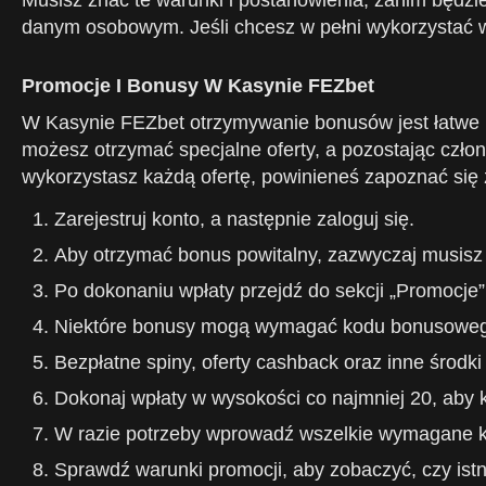
Musisz znać te warunki i postanowienia, zanim będzie
danym osobowym. Jeśli chcesz w pełni wykorzystać w
Promocje I Bonusy W Kasynie FEZbet
W Kasynie FEZbet otrzymywanie bonusów jest łatwe i
możesz otrzymać specjalne oferty, a pozostając czło
wykorzystasz każdą ofertę, powinieneś zapoznać się 
Zarejestruj konto, a następnie zaloguj się.
Aby otrzymać bonus powitalny, zazwyczaj musisz 
Po dokonaniu wpłaty przejdź do sekcji „Promocje” 
Niektóre bonusy mogą wymagać kodu bonusowego
Bezpłatne spiny, oferty cashback oraz inne środ
Dokonaj wpłaty w wysokości co najmniej 20, aby k
W razie potrzeby wprowadź wszelkie wymagane 
Sprawdź warunki promocji, aby zobaczyć, czy istni