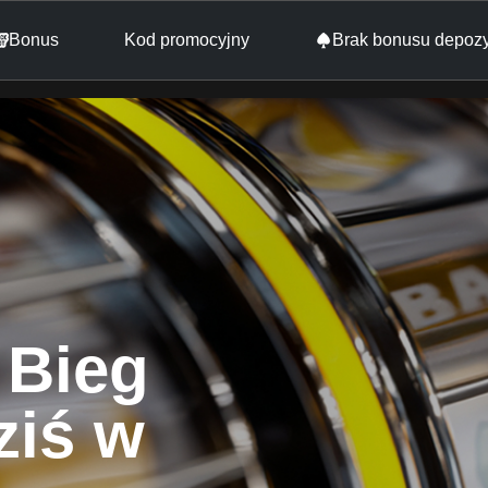
Bonus
Kod promocyjny
Brak bonusu depoz
 Bieg
ziś w