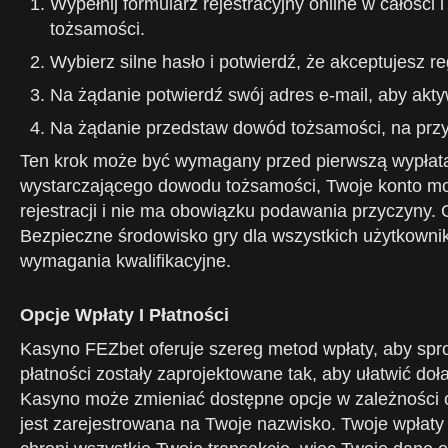
Wypełnij formularz rejestracyjny online w całośc
tożsamości.
Wybierz silne hasło i potwierdź, że akceptujesz 
Na żądanie potwierdź swój adres e-mail, aby akt
Na żądanie przedstaw dowód tożsamości, na prz
Ten krok może być wymagany przed pierwszą wypłatą l
wystarczającego dowodu tożsamości, Twoje konto mo
rejestracji i nie ma obowiązku podawania przyczyny
Bezpieczne środowisko gry dla wszystkich użytkownik
wymagania kwalifikacyjne.
Opcje Wpłaty I Płatności
Kasyno FEZbet oferuje szereg metod wpłaty, aby spro
płatności zostały zaprojektowane tak, aby ułatwić doł
Kasyno może zmieniać dostępne opcje w zależności od
jest zarejestrowana na Twoje nazwisko. Twoje wpłat