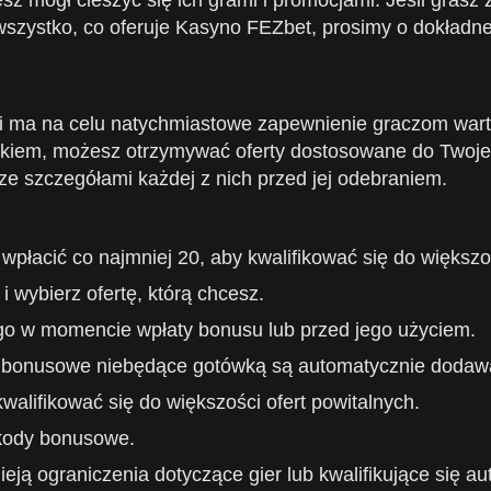
sz mógł cieszyć się ich grami i promocjami. Jeśli gras
szystko, co oferuje Kasyno FEZbet, prosimy o dokładne
 ma na celu natychmiastowe zapewnienie graczom wartoś
nkiem, możesz otrzymywać oferty dostosowane do Twojeg
ze szczegółami każdej z nich przed jej odebraniem.
wpłacić co najmniej 20, aby kwalifikować się do większ
i wybierz ofertę, którą chcesz.
 w momencie wpłaty bonusu lub przed jego użyciem.
ki bonusowe niebędące gotówką są automatycznie dodawa
walifikować się do większości ofert powitalnych.
kody bonusowe.
eją ograniczenia dotyczące gier lub kwalifikujące się au