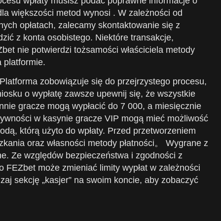
rocesu wpłaty musisz podać poprawne informacje o
dla większości metod wynosi . W zależności od
nych opłatach, zalecamy skontaktowanie się z
ić z konta osobistego. Niektóre transakcje,
et nie potwierdzi tożsamości właściciela metody
 platformie.
 Platforma zobowiązuje się do przejrzystego procesu,
iosku o wypłatę zawsze upewnij się, że wszystkie
nie gracze mogą wypłacić do 7 000, a miesięcznie
aktywności w kasynie gracze VIP mogą mieć możliwość
odą, którą użyto do wpłaty. Przed przetworzeniem
zkania oraz własności metody płatności。 Wygrane z
ne. Ze względów bezpieczeństwa i zgodności z
 FEZbet może zmieniać limity wypłat w zależności
aj sekcję „kasjer” na swoim koncie, aby zobaczyć