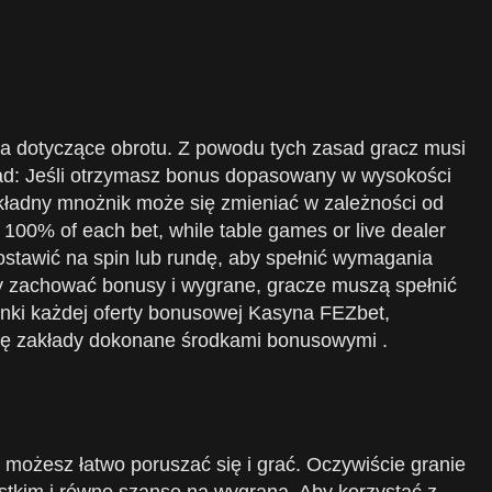
ia dotyczące obrotu. Z powodu tych zasad gracz musi
ład: Jeśli otrzymasz bonus dopasowany w wysokości
okładny mnożnik może się zmieniać w zależności od
100% of each bet, while table games or live dealer
stawić na spin lub rundę, aby spełnić wymagania
Aby zachować bonusy i wygrane, gracze muszą spełnić
nki każdej oferty bonusowej Kasyna FEZbet,
 się zakłady dokonane środkami bonusowymi .
 możesz łatwo poruszać się i grać. Oczywiście granie