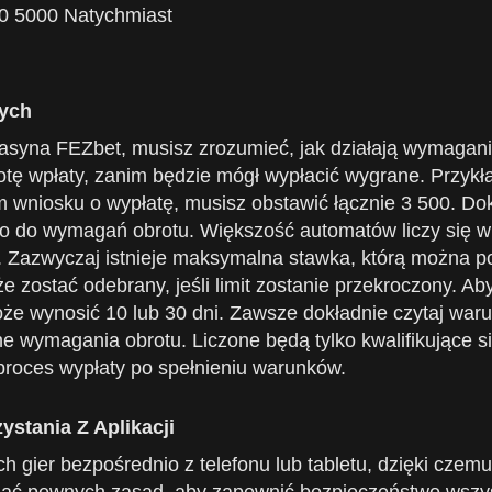
: 10 5000 Natychmiast
ych
Kasyna FEZbet, musisz zrozumieć, jak działają wymagan
otę wpłaty, zanim będzie mógł wypłacić wygrane. Przyk
em wniosku o wypłatę, musisz obstawić łącznie 3 500. D
amo do wymagań obrotu. Większość automatów liczy się w 
 Zazwyczaj istnieje maksymalna stawka, którą można po
że zostać odebrany, jeśli limit zostanie przekroczony. 
e wynosić 10 lub 30 dni. Zawsze dokładnie czytaj waru
nne wymagania obrotu. Liczone będą tylko kwalifikujące
proces wypłaty po spełnieniu warunków.
stania Z Aplikacji
gier bezpośrednio z telefonu lub tabletu, dzięki czemu