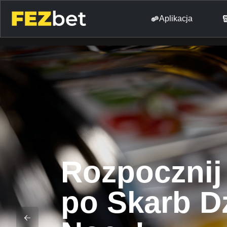
Aplikacja
Rozpocznij
po Skarb D