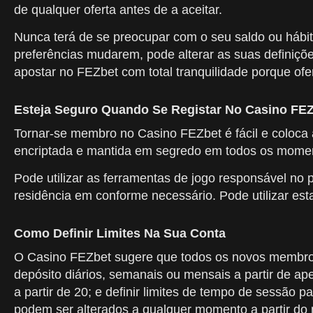
de qualquer oferta antes de a aceitar.
Nunca terá de se preocupar com o seu saldo ou hábi
preferências mudarem, pode alterar as suas definiçõ
apostar no FEZbet com total tranquilidade porque o
Esteja Seguro Quando Se Registar No Casino FEZ
Tornar-se membro no Casino FEZbet é fácil e coloca 
encriptada e mantida em segredo em todos os moment
Pode utilizar as ferramentas de jogo responsável no p
residência em conforme necessário. Pode utilizar esta
Como Definir Limites Na Sua Conta
O Casino FEZbet sugere que todos os novos membros d
depósito diários, semanais ou mensais a partir de ap
a partir de 20; e definir limites de tempo de sessão
podem ser alterados a qualquer momento a partir do