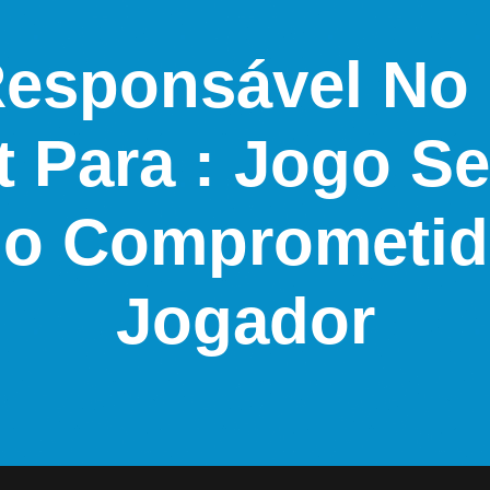
esponsável No
 Para : Jogo S
io Comprometid
Jogador