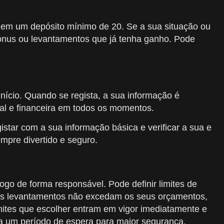
gem um depósito mínimo de 20. Se a sua situação ou
bónus ou levantamentos que já tenha ganho. Pode
nício. Quando se regista, a sua informação é
al e financeira em todos os momentos.
istar com a sua informação básica e verificar a sua e
empre divertido e seguro.
go de forma responsável. Pode definir limites de
 seus levantamentos não excedam os seus orçamentos,
limites que escolher entram em vigor imediatamente e
a um período de espera para maior segurança.