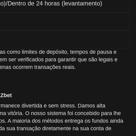
to)/Dentro de 24 horas (levantamento)
ntas como limites de depósito, tempos de pausa e
 ser verificados para garantir que são legais e
enas ocorrem transações reais.
EZbet
rmanece divertida e sem stress. Damos alta
a vitória. O nosso sistema foi concebido para lhe
s. A maioria dos métodos entrega os fundos ainda
da sua transação diretamente na sua conta de