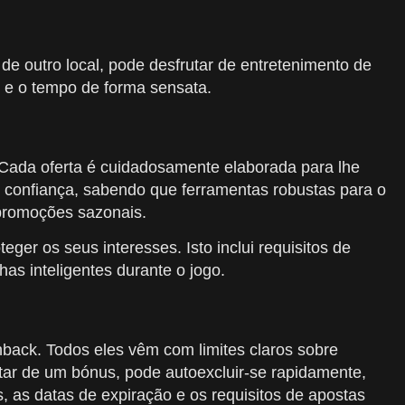
e outro local, pode desfrutar de entretenimento de
u e o tempo de forma sensata.
Cada oferta é cuidadosamente elaborada para lhe
 confiança, sabendo que ferramentas robustas para o
 promoções sazonais.
er os seus interesses. Isto inclui requisitos de
as inteligentes durante o jogo.
back. Todos eles vêm com limites claros sobre
tar de um bónus, pode autoexcluir-se rapidamente,
us, as datas de expiração e os requisitos de apostas