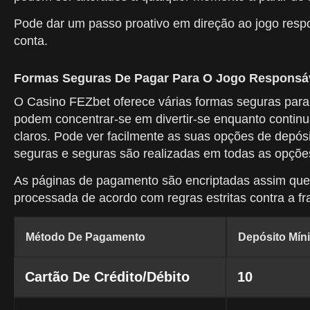
Pode dar um passo proativo em direção ao jogo respo
conta.
Formas Seguras De Pagar Para O Jogo Responsá
O Casino FEZbet oferece várias formas seguras para 
podem concentrar-se em divertir-se enquanto continu
claros. Pode ver facilmente as suas opções de depós
seguras e seguras são realizadas em todas as opçõe
As páginas de pagamento são encriptadas assim que 
processada de acordo com regras estritas contra a f
Método De Pagamento
Depósito Mín
Cartão De Crédito/Débito
10