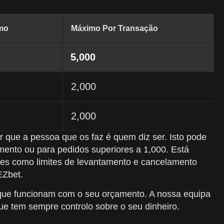
mo
Máximo Por Transação
5,000
2,000
2,000
r que a pessoa que os faz é quem diz ser. Isto pode
mento ou para pedidos superiores a 1,000. Está
ades como limites de levantamento e cancelamento
EZbet.
s que funcionam com o seu orçamento. A nossa equipa
ue tem sempre controlo sobre o seu dinheiro.