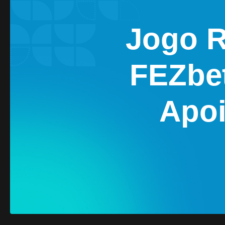
Jogo R
FEZbet
Apo