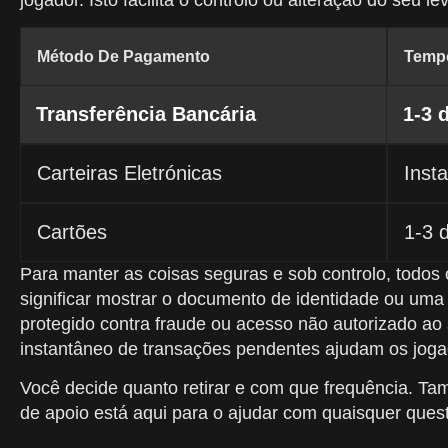
jogador. Isto facilita o controlo ou alteração do seu
Método De Pagamento
Temp
Transferência Bancária
1-3 
Carteiras Eletrónicas
Inst
Cartões
1-3 
Para manter as coisas seguras e sob controlo, todos 
significar mostrar o documento de identidade ou uma
protegido contra fraude ou acesso não autorizado ao
instantâneo de transações pendentes ajudam os joga
Você decide quanto retirar e com que frequência. Ta
de apoio está aqui para o ajudar com quaisquer ques