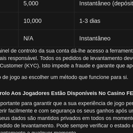
5,000
Instantâneo (depósi
10,000
1-3 dias
N/A
Instantâneo
 painel de controlo da sua conta dá-lhe acesso a ferrame
is responsável. Todos os pedidos de levantamento devem
ustomer (KYC). Isto impede a fraude e garante que ap
o de jogo ao escolher um método que funcione para si.
olo Aos Jogadores Estão Disponíveis No Casino F
rtante para garantir que a sua experiência de jogo pe
erir facilmente e com segurança os seus ganhos após um
 seus dados são mantidos privados em todos os momento
edido de levantamento. Pode sempre verificar o estado 