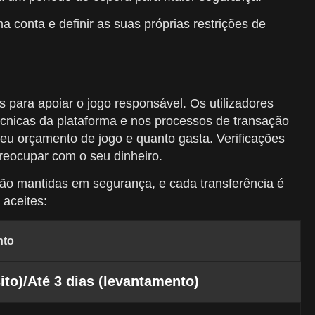
conta e definir as suas próprias restrições de
 para apoiar o jogo responsável. Os utilizadores
écnicas da plataforma e nos processos de transação
seu orçamento de jogo e quanto gasta. Verificações
reocupar com o seu dinheiro.
ão mantidas em segurança, e cada transferência é
 aceites:
nto
ito)/Até 3 dias (levantamento)