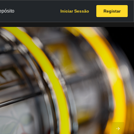
pósito
Iniciar Sessão
Registar