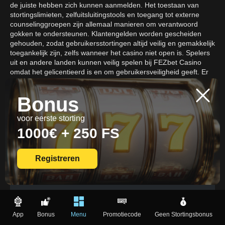
de juiste hebben zich kunnen aanmelden. Het toestaan van
stortingslimieten, zelfuitsluitingstools en toegang tot externe
counselinggroepen zijn allemaal manieren om verantwoord
gokken te ondersteunen. Klantengelden worden gescheiden
gehouden, zodat gebruikersstortingen altijd veilig en gemakkelijk
toegankelijk zijn, zelfs wanneer het casino niet open is. Spelers
uit en andere landen kunnen veilig spelen bij FEZbet Casino
omdat het gelicentieerd is en om gebruikersveiligheid geeft. Er
zijn altijd duidelijke regels en actieve monitoring om het platform
eerlijk te houden en je geld veilig te bewaren.
Bonus
voor eerste storting
Plaats Uw Inzet
1000€ + 250 FS
Registreren
Alle
09.08.2026
22:30
App
Bonus
Menu
Promotiecode
Geen Stortingsbonus