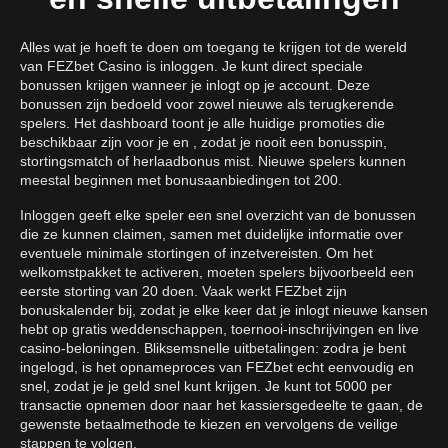
Alles wat je hoeft te doen om toegang te krijgen tot de wereld
van FEZbet Casino is inloggen. Je kunt direct speciale
bonussen krijgen wanneer je inlogt op je account. Deze
bonussen zijn bedoeld voor zowel nieuwe als terugkerende
spelers. Het dashboard toont je alle huidige promoties die
beschikbaar zijn voor je en , zodat je nooit een bonusspin,
stortingsmatch of herlaadbonus mist. Nieuwe spelers kunnen
meestal beginnen met bonusaanbiedingen tot 200.
Inloggen geeft elke speler een snel overzicht van de bonussen
die ze kunnen claimen, samen met duidelijke informatie over
eventuele minimale stortingen of inzetvereisten. Om het
welkomstpakket te activeren, moeten spelers bijvoorbeeld een
eerste storting van 20 doen. Vaak werkt FEZbet zijn
bonuskalender bij, zodat je elke keer dat je inlogt nieuwe kansen
hebt op gratis weddenschappen, toernooi-inschrijvingen en live
casino-beloningen. Bliksemsnelle uitbetalingen: zodra je bent
ingelogd, is het opnameproces van FEZbet echt eenvoudig en
snel, zodat je je geld snel kunt krijgen. Je kunt tot 5000 per
transactie opnemen door naar het kassiersgedeelte te gaan, de
gewenste betaalmethode te kiezen en vervolgens de veilige
stappen te volgen.