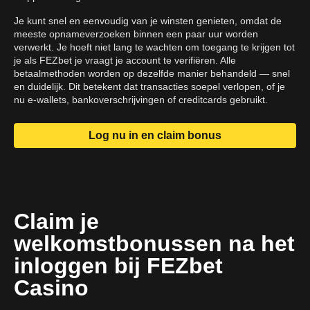
Je kunt snel en eenvoudig van je winsten genieten, omdat de
meeste opnameverzoeken binnen een paar uur worden
verwerkt. Je hoeft niet lang te wachten om toegang te krijgen tot
je als FEZbet je vraagt je account te verifiëren. Alle
betaalmethoden worden op dezelfde manier behandeld — snel
en duidelijk. Dit betekent dat transacties soepel verlopen, of je
nu e-wallets, bankoverschrijvingen of creditcards gebruikt.
Log nu in en claim bonus
Claim je
welkomstbonussen na het
inloggen bij FEZbet
Casino