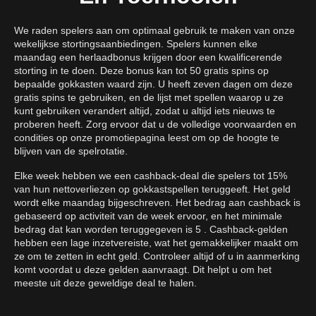
We raden spelers aan om optimaal gebruik te maken van onze
wekelijkse stortingsaanbiedingen. Spelers kunnen elke
maandag een herlaadbonus krijgen door een kwalificerende
storting in te doen. Deze bonus kan tot 50 gratis spins op
bepaalde gokkasten waard zijn. U heeft zeven dagen om deze
gratis spins te gebruiken, en de lijst met spellen waarop u ze
kunt gebruiken verandert altijd, zodat u altijd iets nieuws te
proberen heeft. Zorg ervoor dat u de volledige voorwaarden en
condities op onze promotiepagina leest om op de hoogte te
blijven van de spelrotatie.
Elke week hebben we een cashback-deal die spelers tot 15%
van hun nettoverliezen op gokkastspellen teruggeeft. Het geld
wordt elke maandag bijgeschreven. Het bedrag aan cashback is
gebaseerd op activiteit van de week ervoor, en het minimale
bedrag dat kan worden teruggegeven is 5 . Cashback-gelden
hebben een lage inzetvereiste, wat het gemakkelijker maakt om
ze om te zetten in echt geld. Controleer altijd of u in aanmerking
komt voordat u deze gelden aanvraagt. Dit helpt u om het
meeste uit deze geweldige deal te halen.