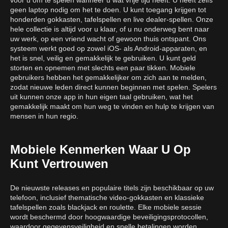
voor u om te spelen wanneer u wat vrije tijd heeft. U heeft zelfs
geen laptop nodig om het te doen. U kunt toegang krijgen tot
honderden gokkasten, tafelspellen en live dealer-spellen. Onze
hele collectie is altijd voor u klaar, of u nu onderweg bent naar
uw werk, op een vriend wacht of gewoon thuis ontspant. Ons
systeem werkt goed op zowel iOS- als Android-apparaten, en
het is snel, veilig en gemakkelijk te gebruiken. U kunt geld
storten en opnemen met slechts een paar tikken. Mobiele
gebruikers hebben het gemakkelijker om zich aan te melden,
zodat nieuwe leden direct kunnen beginnen met spelen. Spelers
uit kunnen onze app in hun eigen taal gebruiken, wat het
gemakkelijk maakt om hun weg te vinden en hulp te krijgen van
mensen in hun regio.
Mobiele Kenmerken Waar U Op
Kunt Vertrouwen
De nieuwste releases en populaire titels zijn beschikbaar op uw
telefoon, inclusief thematische video-gokkasten en klassieke
tafelspellen zoals blackjack en roulette. Elke mobiele sessie
wordt beschermd door hoogwaardige beveiligingsprotocollen,
waardoor gegevensveiligheid en snelle betalingen worden