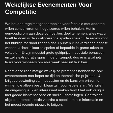
Wekelijkse Evenementen Voor
Competitie
We houden regelmatige toernooien voor fans die met anderen
willen concurreren en hoge scores willen behalen. Het is
eenvoudig om aan deze competities deel te nemen; alles wat u
hoeft te doen is de kwalificerende spellen spelen. De regels voor
het huidige toernooi zeggen dat u punten kunt verdienen door te
winnen, achter elkaar te spelen of bepaalde in-game taken te
voltooien. Er zijn meestal grote geldprijzen, speciale bonussen
en zelfs extra gratis spins in de prijzenpot, dus er is altijd iets
leuks voor winnaars om elke week naar uit te kijken.
Naast onze regelmatige wekelijkse promoties hebben we ook
evenementen met beperkte tijd en thematische prijsloten. U
krijgt de opwinding van het casino en de kans om prijzen te
winnen die alleen beschikbaar zijn voor -spelers in . We willen
de omgeving leuk en interessant maken terwijl het ook veilig is,
met goede klantenservice en snelle uitbetalingen. Controleer
altijd de promotiesectie voordat u speelt om alle informatie en
het meest recente nieuws te krijgen.