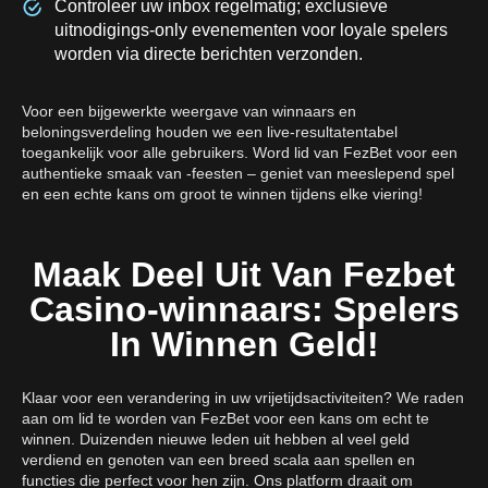
Controleer uw inbox regelmatig; exclusieve
uitnodigings-only evenementen voor loyale spelers
worden via directe berichten verzonden.
Voor een bijgewerkte weergave van winnaars en
beloningsverdeling houden we een live-resultatentabel
toegankelijk voor alle gebruikers. Word lid van FezBet voor een
authentieke smaak van -feesten – geniet van meeslepend spel
en een echte kans om groot te winnen tijdens elke viering!
Maak Deel Uit Van Fezbet
Casino-winnaars: Spelers
In Winnen Geld!
Klaar voor een verandering in uw vrijetijdsactiviteiten? We raden
aan om lid te worden van FezBet voor een kans om echt te
winnen. Duizenden nieuwe leden uit hebben al veel geld
verdiend en genoten van een breed scala aan spellen en
functies die perfect voor hen zijn. Ons platform draait om