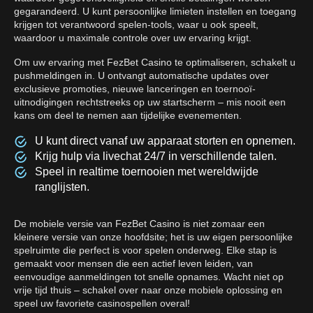
gegarandeerd. U kunt persoonlijke limieten instellen en toegang
krijgen tot verantwoord spelen-tools, waar u ook speelt,
waardoor u maximale controle over uw ervaring krijgt.
Om uw ervaring met FezBet Casino te optimaliseren, schakelt u
pushmeldingen in. U ontvangt automatische updates over
exclusieve promoties, nieuwe lanceringen en toernooï-
uitnodigingen rechtstreeks op uw startscherm – mis nooit een
kans om deel te nemen aan tijdelijke evenementen.
U kunt direct vanaf uw apparaat storten en opnemen.
Krijg hulp via livechat 24/7 in verschillende talen.
Speel in realtime toernooien met wereldwijde
ranglijsten.
De mobiele versie van FezBet Casino is niet zomaar een
kleinere versie van onze hoofdsite; het is uw eigen persoonlijke
spelruimte die perfect is voor spelen onderweg. Elke stap is
gemaakt voor mensen die een actief leven leiden, van
eenvoudige aanmeldingen tot snelle opnames. Wacht niet op
vrije tijd thuis – schakel over naar onze mobiele oplossing en
speel uw favoriete casinospellen overal!