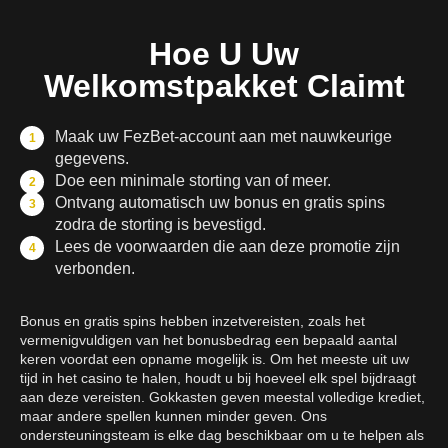
Hoe U Uw
Welkomstpakket Claimt
Maak uw FezBet-account aan met nauwkeurige
gegevens.
Doe een minimale storting van of meer.
Ontvang automatisch uw bonus en gratis spins
zodra de storting is bevestigd.
Lees de voorwaarden die aan deze promotie zijn
verbonden.
Bonus en gratis spins hebben inzetvereisten, zoals het
vermenigvuldigen van het bonusbedrag een bepaald aantal
keren voordat een opname mogelijk is. Om het meeste uit uw
tijd in het casino te halen, houdt u bij hoeveel elk spel bijdraagt
aan deze vereisten. Gokkasten geven meestal volledige krediet,
maar andere spellen kunnen minder geven. Ons
ondersteuningsteam is elke dag beschikbaar om u te helpen als