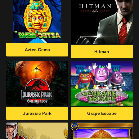
Fezbet Casino Op Uw Telefoon: Speel Altijd En Overal!
Mobiele Kenmerken Waar U Op Kunt Vertrouwen
Kom Naar Onze Speciale Evenementen: Heb Een
Geweldige Tijd Bij -feesten!
Hoe U Het Meeste Uit Onze Vakantie-aanbiedingen
Haalt
Butterflies
Hitman
Maak Deel Uit Van Fezbet Casino-winnaars: Spelers In
Winnen Geld!
Waarom Spelers Onze Platform Waarderen
Stortingsmethoden En Opnamelimieten Bij FezBet
Casino Online
Kosten En Verwerkingstijd Van Betalingen
Jurassic Park
Grape Escape