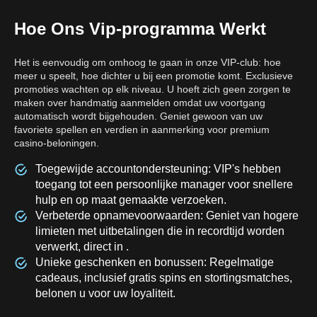
Hoe Ons Vip-programma Werkt
Het is eenvoudig om omhoog te gaan in onze VIP-club: hoe
meer u speelt, hoe dichter u bij een promotie komt. Exclusieve
promoties wachten op elk niveau. U hoeft zich geen zorgen te
maken over handmatig aanmelden omdat uw voortgang
automatisch wordt bijgehouden. Geniet gewoon van uw
favoriete spellen en verdien in aanmerking voor premium
casino-beloningen.
Toegewijde accountondersteuning: VIP's hebben
toegang tot een persoonlijke manager voor snellere
hulp en op maat gemaakte verzoeken.
Verbeterde opnamevoorwaarden: Geniet van hogere
limieten met uitbetalingen die in recordtijd worden
verwerkt, direct in .
Unieke geschenken en bonussen: Regelmatige
cadeaus, inclusief gratis spins en stortingsmatches,
belonen u voor uw loyaliteit.