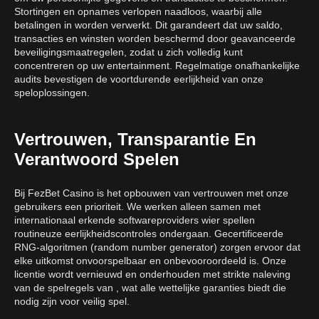
Stortingen en opnames verlopen naadloos, waarbij alle
betalingen in worden verwerkt. Dit garandeert dat uw saldo,
transacties en winsten worden beschermd door geavanceerde
beveiligingsmaatregelen, zodat u zich volledig kunt
concentreren op uw entertainment. Regelmatige onafhankelijke
audits bevestigen de voortdurende eerlijkheid van onze
speloplossingen.
Vertrouwen, Transparantie En
Verantwoord Spelen
Bij FezBet Casino is het opbouwen van vertrouwen met onze
gebruikers een prioriteit. We werken alleen samen met
internationaal erkende softwareproviders wier spellen
routineuze eerlijkheidscontroles ondergaan. Gecertificeerde
RNG-algoritmen (random number generator) zorgen ervoor dat
elke uitkomst onvoorspelbaar en onbevooroordeeld is. Onze
licentie wordt vernieuwd en onderhouden met strikte naleving
van de spelregels van , wat alle wettelijke garanties biedt die
nodig zijn voor veilig spel.