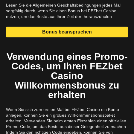
Lesen Sie die Allgemeinen Geschäftsbedingungen jedes Mal
sorgfältig durch, wenn Sie einen Bonus bei FEZbet Casino
nutzen, um das Beste aus Ihrer Zeit dort herauszuholen.
Bonus beanspruchen
Verwendung eines Promo-
Codes, um Ihren FEZbet
Casino
Willkommensbonus zu
erhalten
Wenn Sie sich zum ersten Mal bei FEZbet Casino ein Konto
anlegen, können Sie ein großes Willkommensbonuspaket
erhalten. Verwenden Sie beim ersten Einzahlen einen offiziellen
Promo-Code, um das Beste aus dieser Gelegenheit zu machen.
Indem Sie den richtigen Code eingeben, können Sie von