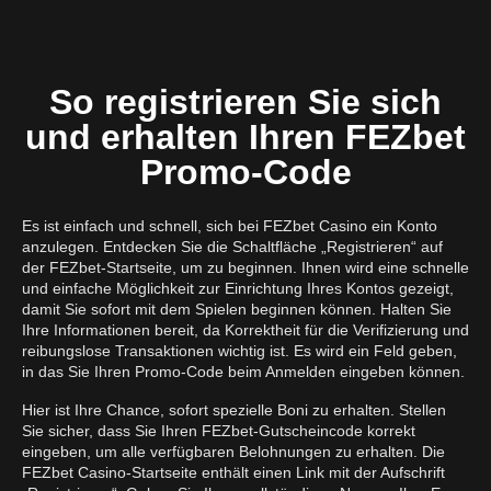
So registrieren Sie sich
und erhalten Ihren FEZbet
Promo-Code
Es ist einfach und schnell, sich bei FEZbet Casino ein Konto
anzulegen. Entdecken Sie die Schaltfläche „Registrieren“ auf
der FEZbet-Startseite, um zu beginnen. Ihnen wird eine schnelle
und einfache Möglichkeit zur Einrichtung Ihres Kontos gezeigt,
damit Sie sofort mit dem Spielen beginnen können. Halten Sie
Ihre Informationen bereit, da Korrektheit für die Verifizierung und
reibungslose Transaktionen wichtig ist. Es wird ein Feld geben,
in das Sie Ihren Promo-Code beim Anmelden eingeben können.
Hier ist Ihre Chance, sofort spezielle Boni zu erhalten. Stellen
Sie sicher, dass Sie Ihren FEZbet-Gutscheincode korrekt
eingeben, um alle verfügbaren Belohnungen zu erhalten. Die
FEZbet Casino-Startseite enthält einen Link mit der Aufschrift