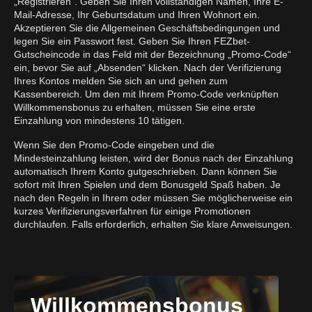
„Registrieren“. Geben Sie Ihren vollständigen Namen, Ihre E-
Mail-Adresse, Ihr Geburtsdatum und Ihren Wohnort ein.
Akzeptieren Sie die Allgemeinen Geschäftsbedingungen und
legen Sie ein Passwort fest. Geben Sie Ihren FEZbet-
Gutscheincode in das Feld mit der Bezeichnung „Promo-Code“
ein, bevor Sie auf „Absenden“ klicken. Nach der Verifizierung
Ihres Kontos melden Sie sich an und gehen zum
Kassenbereich. Um den mit Ihrem Promo-Code verknüpften
Willkommensbonus zu erhalten, müssen Sie eine erste
Einzahlung von mindestens 10 tätigen.
Wenn Sie den Promo-Code eingeben und die
Mindesteinzahlung leisten, wird der Bonus nach der Einzahlung
automatisch Ihrem Konto gutgeschrieben. Dann können Sie
sofort mit Ihren Spielen und dem Bonusgeld Spaß haben. Je
nach den Regeln in Ihrem oder müssen Sie möglicherweise ein
kurzes Verifizierungsverfahren für einige Promotionen
durchlaufen. Falls erforderlich, erhalten Sie klare Anweisungen.
Willkommensbonus