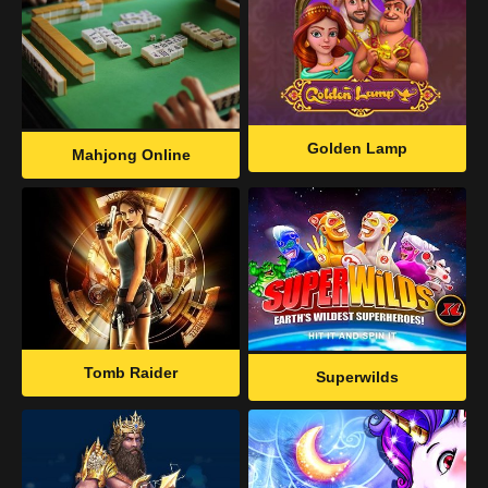
Golden Lamp
Mahjong Online
Tomb Raider
Superwilds