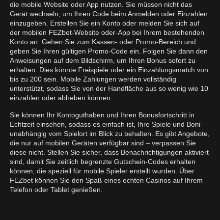
die mobile Website oder App nutzen. Sie müssen nicht das
Gerät wechseln, um Ihren Code beim Anmelden oder Einzahlen
einzugeben. Erstellen Sie ein Konto oder melden Sie sich auf
der mobilen FEZbet-Website oder-App bei Ihrem bestehenden
Konto an. Gehen Sie zum Kassen- oder Promo-Bereich und
geben Sie Ihren gültigen Promo-Code ein. Folgen Sie dann den
Anweisungen auf dem Bildschirm, um Ihren Bonus sofort zu
erhalten. Dies könnte Freispiele oder ein Einzahlungsmatch von
bis zu 200 sein. Mobile Zahlungen werden vollständig
unterstützt, sodass Sie von der Handfläche aus so wenig wie 10
einzahlen oder abheben können.
Sie können Ihr Kontoguthaben und Ihren Bonusfortschritt in
Echtzeit einsehen, sodass es einfach ist, Ihre Spiele und Boni
unabhängig vom Spielort im Blick zu behalten. Es gibt Angebote,
die nur auf mobilen Geräten verfügbar sind – verpassen Sie
diese nicht. Stellen Sie sicher, dass Benachrichtigungen aktiviert
sind, damit Sie zeitlich begrenzte Gutschein-Codes erhalten
können, die speziell für mobile Spieler erstellt wurden. Über
FEZbet können Sie den Spaß eines echten Casinos auf Ihrem
Telefon oder Tablet genießen.