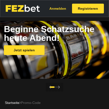
Anmelden
Registrieren
Beginne Schatzsuche
heute Abend!
Jetzt spielen
Startseite
Promo-Code