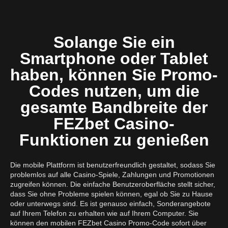
Solange Sie ein
Smartphone oder Tablet
haben, können Sie Promo-
Codes nutzen, um die
gesamte Bandbreite der
FEZbet Casino-
Funktionen zu genießen
Die mobile Plattform ist benutzerfreundlich gestaltet, sodass Sie
problemlos auf alle Casino-Spiele, Zahlungen und Promotionen
zugreifen können. Die einfache Benutzeroberfläche stellt sicher,
dass Sie ohne Probleme spielen können, egal ob Sie zu Hause
oder unterwegs sind. Es ist genauso einfach, Sonderangebote
auf Ihrem Telefon zu erhalten wie auf Ihrem Computer. Sie
können den mobilen FEZbet Casino Promo-Code sofort über