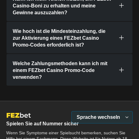
Casino-Boni zu erhalten und meine
Gewinne auszuzahlen?
Wie hoch ist die Mindesteinzahlung, die
zur Aktivierung eines FEZbet Casino
Promo-Codes erforderlich ist?
Welche Zahlungsmethoden kann ich mit
einem FEZbet Casino Promo-Code
verwenden?
Sprache wechseln
Spielen Sie auf Nummer sicher
Wenn Sie Symptome einer Spielsucht bemerken, suchen Sie
Hilfe bei einem Fachmann. Diese Website ist für Nutzer ab 18