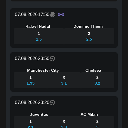
07.08.2026
17:50
Rafael Nadal
Dominic Thiem
1
2
1.5
2.5
07.08.2026
23:50
Manchester City
Chelsea
1
X
2
1.95
3.1
3.2
07.08.2026
23:20
Juventus
AC Milan
1
X
2
2.1
3.3
3