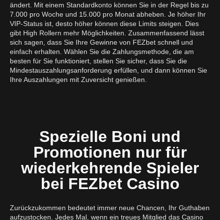
ändert. Mit einem Standardkonto können Sie in der Regel bis zu
7.000 pro Woche und 15.000 pro Monat abheben. Je höher Ihr
VIP-Status ist, desto höher können diese Limits steigen. Dies
gibt High Rollern mehr Möglichkeiten. Zusammenfassend lässt
sich sagen, dass Sie Ihre Gewinne von FEZbet schnell und
einfach erhalten. Wählen Sie die Zahlungsmethode, die am
besten für Sie funktioniert, stellen Sie sicher, dass Sie die
Mindestauszahlungsanforderung erfüllen, und dann können Sie
Ihre Auszahlungen mit Zuversicht genießen.
Spezielle Boni und
Promotionen nur für
wiederkehrende Spieler
bei FEZbet Casino
Zurückzukommen bedeutet immer neue Chancen, Ihr Guthaben
aufzustocken. Jedes Mal, wenn ein treues Mitglied das Casino