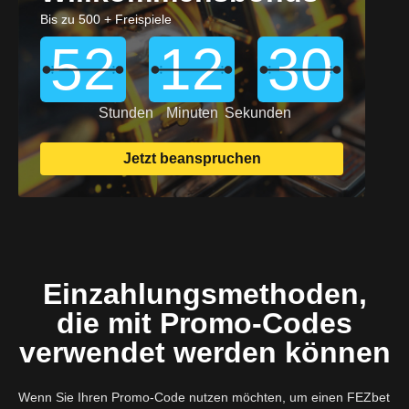
Bis zu 500 + Freispiele
52
12
29
Stunden
Minuten
Sekunden
Jetzt beanspruchen
Einzahlungsmethoden,
die mit Promo-Codes
verwendet werden können
Wenn Sie Ihren Promo-Code nutzen möchten, um einen FEZbet