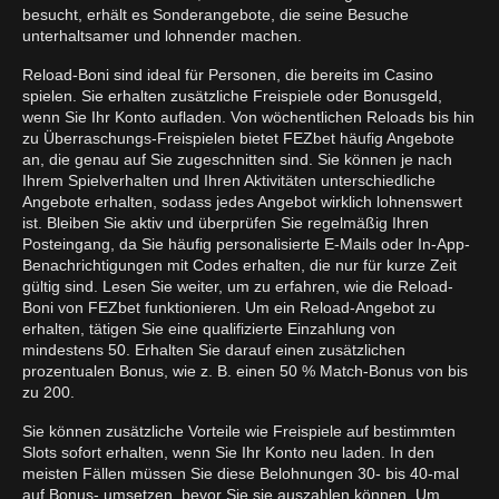
besucht, erhält es Sonderangebote, die seine Besuche
unterhaltsamer und lohnender machen.
Reload-Boni sind ideal für Personen, die bereits im Casino
spielen. Sie erhalten zusätzliche Freispiele oder Bonusgeld,
wenn Sie Ihr Konto aufladen. Von wöchentlichen Reloads bis hin
zu Überraschungs-Freispielen bietet FEZbet häufig Angebote
an, die genau auf Sie zugeschnitten sind. Sie können je nach
Ihrem Spielverhalten und Ihren Aktivitäten unterschiedliche
Angebote erhalten, sodass jedes Angebot wirklich lohnenswert
ist. Bleiben Sie aktiv und überprüfen Sie regelmäßig Ihren
Posteingang, da Sie häufig personalisierte E-Mails oder In-App-
Benachrichtigungen mit Codes erhalten, die nur für kurze Zeit
gültig sind. Lesen Sie weiter, um zu erfahren, wie die Reload-
Boni von FEZbet funktionieren. Um ein Reload-Angebot zu
erhalten, tätigen Sie eine qualifizierte Einzahlung von
mindestens 50. Erhalten Sie darauf einen zusätzlichen
prozentualen Bonus, wie z. B. einen 50 % Match-Bonus von bis
zu 200.
Sie können zusätzliche Vorteile wie Freispiele auf bestimmten
Slots sofort erhalten, wenn Sie Ihr Konto neu laden. In den
meisten Fällen müssen Sie diese Belohnungen 30- bis 40-mal
auf Bonus- umsetzen, bevor Sie sie auszahlen können. Um