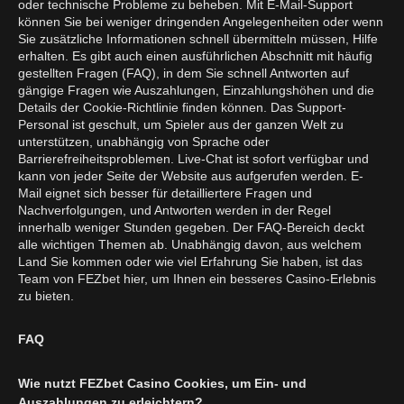
oder technische Probleme zu beheben. Mit E-Mail-Support
können Sie bei weniger dringenden Angelegenheiten oder wenn
Sie zusätzliche Informationen schnell übermitteln müssen, Hilfe
erhalten. Es gibt auch einen ausführlichen Abschnitt mit häufig
gestellten Fragen (FAQ), in dem Sie schnell Antworten auf
gängige Fragen wie Auszahlungen, Einzahlungshöhen und die
Details der Cookie-Richtlinie finden können. Das Support-
Personal ist geschult, um Spieler aus der ganzen Welt zu
unterstützen, unabhängig von Sprache oder
Barrierefreiheitsproblemen. Live-Chat ist sofort verfügbar und
kann von jeder Seite der Website aus aufgerufen werden. E-
Mail eignet sich besser für detailliertere Fragen und
Nachverfolgungen, und Antworten werden in der Regel
innerhalb weniger Stunden gegeben. Der FAQ-Bereich deckt
alle wichtigen Themen ab. Unabhängig davon, aus welchem
Land Sie kommen oder wie viel Erfahrung Sie haben, ist das
Team von FEZbet hier, um Ihnen ein besseres Casino-Erlebnis
zu bieten.
FAQ
Wie nutzt FEZbet Casino Cookies, um Ein- und
Auszahlungen zu erleichtern?