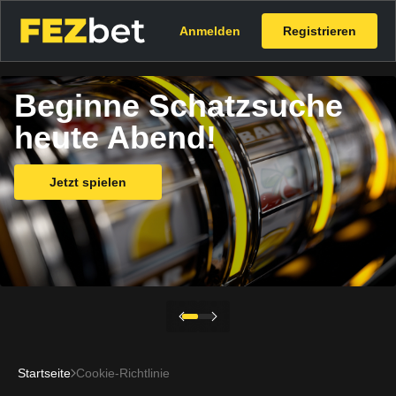
Anmelden
Registrieren
Beginne Schatzsuche
heute Abend!
Jetzt spielen
Startseite
Cookie-Richtlinie