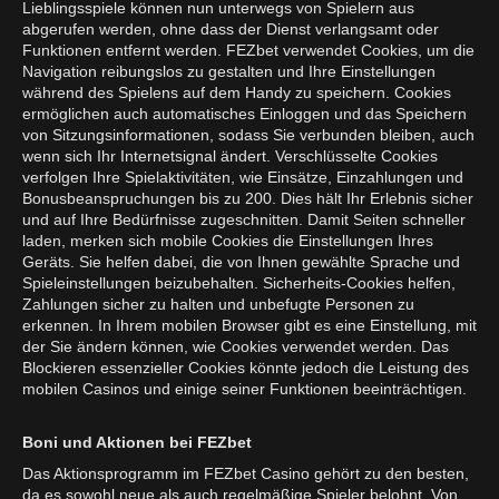
Lieblingsspiele können nun unterwegs von Spielern aus
abgerufen werden, ohne dass der Dienst verlangsamt oder
Funktionen entfernt werden. FEZbet verwendet Cookies, um die
Navigation reibungslos zu gestalten und Ihre Einstellungen
während des Spielens auf dem Handy zu speichern. Cookies
ermöglichen auch automatisches Einloggen und das Speichern
von Sitzungsinformationen, sodass Sie verbunden bleiben, auch
wenn sich Ihr Internetsignal ändert. Verschlüsselte Cookies
verfolgen Ihre Spielaktivitäten, wie Einsätze, Einzahlungen und
Bonusbeanspruchungen bis zu 200. Dies hält Ihr Erlebnis sicher
und auf Ihre Bedürfnisse zugeschnitten. Damit Seiten schneller
laden, merken sich mobile Cookies die Einstellungen Ihres
Geräts. Sie helfen dabei, die von Ihnen gewählte Sprache und
Spieleinstellungen beizubehalten. Sicherheits-Cookies helfen,
Zahlungen sicher zu halten und unbefugte Personen zu
erkennen. In Ihrem mobilen Browser gibt es eine Einstellung, mit
der Sie ändern können, wie Cookies verwendet werden. Das
Blockieren essenzieller Cookies könnte jedoch die Leistung des
mobilen Casinos und einige seiner Funktionen beeinträchtigen.
Boni und Aktionen bei FEZbet
Das Aktionsprogramm im FEZbet Casino gehört zu den besten,
da es sowohl neue als auch regelmäßige Spieler belohnt. Von