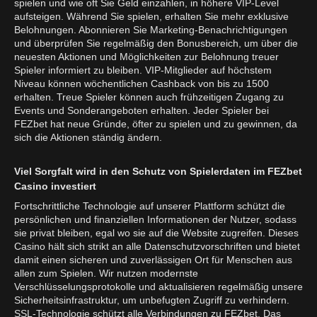
spielen und wie oft Sie Geld einzahlen, in höhere VIP-Level
aufsteigen. Während Sie spielen, erhalten Sie mehr exklusive
Belohnungen. Abonnieren Sie Marketing-Benachrichtigungen
und überprüfen Sie regelmäßig den Bonusbereich, um über die
neuesten Aktionen und Möglichkeiten zur Belohnung treuer
Spieler informiert zu bleiben. VIP-Mitglieder auf höchstem
Niveau können wöchentlichen Cashback von bis zu 1500
erhalten. Treue Spieler können auch frühzeitigen Zugang zu
Events und Sonderangeboten erhalten. Jeder Spieler bei
FEZbet hat neue Gründe, öfter zu spielen und zu gewinnen, da
sich die Aktionen ständig ändern.
Viel Sorgfalt wird in den Schutz von Spielerdaten im FEZbet
Casino investiert
Fortschrittliche Technologie auf unserer Plattform schützt die
persönlichen und finanziellen Informationen der Nutzer, sodass
sie privat bleiben, egal wo sie auf die Website zugreifen. Dieses
Casino hält sich strikt an alle Datenschutzvorschriften und bietet
damit einen sicheren und zuverlässigen Ort für Menschen aus
allen zum Spielen. Wir nutzen modernste
Verschlüsselungsprotokolle und aktualisieren regelmäßig unsere
Sicherheitsinfrastruktur, um unbefugten Zugriff zu verhindern.
SSL-Technologie schützt alle Verbindungen zu FEZbet. Das