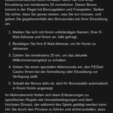
Einzahlung von mindestens 20 vornehmen. Dieser Bonus
kommt in der Regel mit Bonusgeldern und Freispielen. Stellen
Sie sicher, dass Sie genau wissen, was Sie tun müssen, und
geben Sie gegebenenfalls den Bonuscodes bei Ihrer Einzahlung
ein.
Melden Sie sich mit Ihrem vollständigen Namen, Ihrer E-
Mail-Adresse und Ihrem an, falls gefragt.
Bestätigen Sie Ihre E-Mail-Adresse, um Ihr Konto zu
aktivieren.
Zahlen Sie mindestens 20 ein, um das aktuelle
Willkommensangebot zu erhalten.
Geben Sie einen speziellen Aktionscode ein, den FEZbet
Casino Ihnen bei der Anmeldung oder Einzahlung zur
Verfügung stellt.
Sobald der Bonus aktiv ist, wird Ihr Bonussaldo automatisch
in Ihrem Konto angezeigt.
Im Aktionsbereich finden sich klare Erläuterungen zu
spezifischen Regeln wie Umsatzbedingungen und dem
höchsten Einsatz, der während des Spiels getätigt werden kann.
Um Sie durch den Prozess zu führen und sicherzustellen, dass