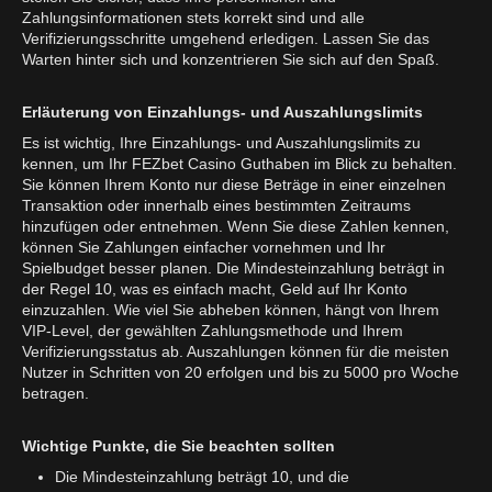
Zahlungsinformationen stets korrekt sind und alle
Verifizierungsschritte umgehend erledigen. Lassen Sie das
Warten hinter sich und konzentrieren Sie sich auf den Spaß.
Erläuterung von Einzahlungs- und Auszahlungslimits
Es ist wichtig, Ihre Einzahlungs- und Auszahlungslimits zu
kennen, um Ihr FEZbet Casino Guthaben im Blick zu behalten.
Sie können Ihrem Konto nur diese Beträge in einer einzelnen
Transaktion oder innerhalb eines bestimmten Zeitraums
hinzufügen oder entnehmen. Wenn Sie diese Zahlen kennen,
können Sie Zahlungen einfacher vornehmen und Ihr
Spielbudget besser planen. Die Mindesteinzahlung beträgt in
der Regel 10, was es einfach macht, Geld auf Ihr Konto
einzuzahlen. Wie viel Sie abheben können, hängt von Ihrem
VIP-Level, der gewählten Zahlungsmethode und Ihrem
Verifizierungsstatus ab. Auszahlungen können für die meisten
Nutzer in Schritten von 20 erfolgen und bis zu 5000 pro Woche
betragen.
Wichtige Punkte, die Sie beachten sollten
Die Mindesteinzahlung beträgt 10, und die