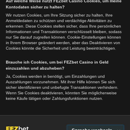
Auf welche Weise nutzt FEZbet Casino Cookies, um meine
Kontodaten sicher zu halten?
Wir nutzen Cookies, um Ihre Sitzung sicher zu halten, Ihre
Anmeldedaten zu schützen und verdächtige Aktivitäten zu
erkennen. Diese Cookies stellen sicher, dass Ihre persönlichen
Informationen und Transaktionen verschlüsselt bleiben, sodass
nur Sie darauf zugreifen können. Cookie-Einstellungen können
in Ihrem Browser geändert werden, aber das Deaktivieren von
Cookies könnte die Sicherheit und Leistung beeinträchtigen.
Brauche ich Cookies, um bei FEZbet Casino in Geld
einzuzahlen und abzuheben?
Ja, Cookies werden in benötigt, um Einzahlungen und
Auszahlungen vorzunehmen. Mit ihrer Hilfe können Sie sich
sicher identifizieren und unbefugte Transaktionen verhindern.
Wenn Sie Cookies deaktivieren, könnten Sie möglicherweise
keine Käufe tätigen oder Zahlungsfunktionen nutzen.